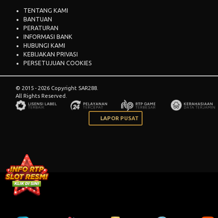
TENTANG KAMI
BANTUAN
PERATURAN
INFORMASI BANK
HUBUNGI KAMI
KEBIJAKAN PRIVASI
PERSETUJUAN COOKIES
© 2015 - 2026 Copyright SAR288.
All Rights Reserved.
LAPOR PUSAT