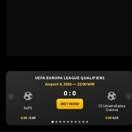
UEFA EUROPA LEAGUE QUALIFIERS
August 6, 2026 — 22:00 WIB
0 : 0
Previous
Ne
BET NOW
CS Universitatea
PS
Maccabi Tel A
Craiova
0.69
0.00
0.53
0.25
0.7